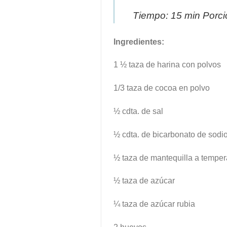
Tiempo: 15 min Porci
Ingredientes:
1 ½ taza de harina con polvos
1/3 taza de cocoa en polvo
½ cdta. de sal
½ cdta. de bicarbonato de sodi
½ taza de mantequilla a temper
½ taza de azúcar
¼ taza de azúcar rubia