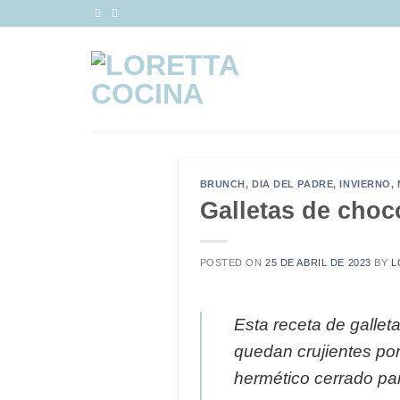
Saltar
al
contenido
BRUNCH
,
DIA DEL PADRE
,
INVIERNO
,
Galletas de choc
POSTED ON
25 DE ABRIL DE 2023
BY
L
Esta receta de galleta
quedan crujientes por
hermético cerrado pa