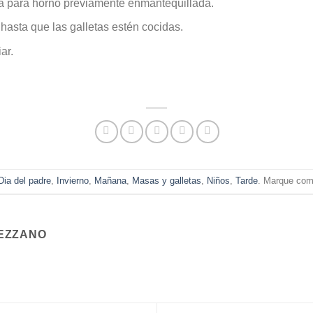
ata para horno previamente enmantequillada.
 hasta que las galletas estén cocidas.
ar.
Dia del padre
,
Invierno
,
Mañana
,
Masas y galletas
,
Niños
,
Tarde
. Marque como
EZZANO