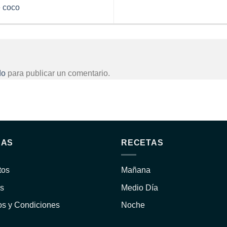
 coco
do
para publicar un comentario.
NAS
RECETAS
tos
Mañana
s
Medio Día
os y Condiciones
Noche