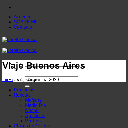
Saltar
al
Acceder
contenido
SOBRE MI
Contacto
Buscar
Viaje Buenos Aires
por:
Buscar
Inicio
/
Viaje Argentina 2023
por:
Productos
Recetas
Mañana
Medio Día
Noche
Aperitivos
Postres
Clases de Cocina