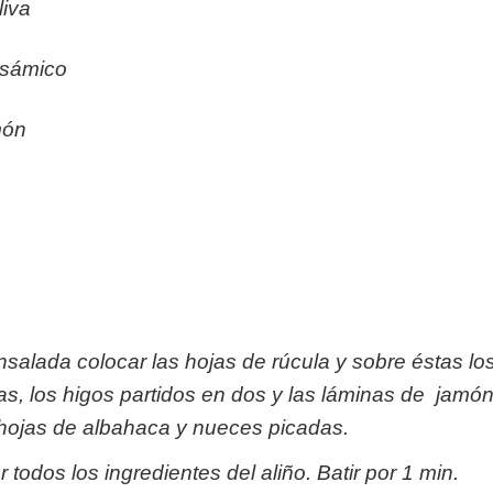
liva
lsámico
món
nsalada colocar las hojas de rúcula y sobre éstas lo
s, los higos partidos en dos y las láminas de jamó
hojas de albahaca y nueces picadas.
todos los ingredientes del aliño. Batir por 1 min.