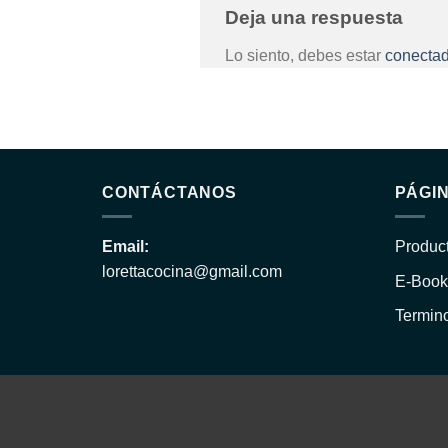
Deja una respuesta
Lo siento, debes estar
conecta
CONTÁCTANOS
PÁGI
Email:
Produc
lorettacocina@gmail.com
E-Book
Termin