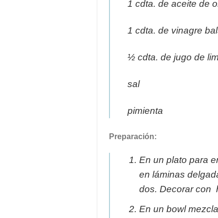
1 cdta. de aceite de o
1 cdta. de vinagre ba
½ cdta. de jugo de li
sal
pimienta
Preparación:
En un plato para e
en láminas delgada
dos. Decorar con 
En un bowl mezclar 