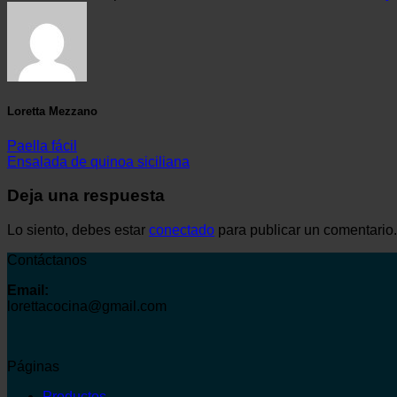
Loretta Mezzano
Paella fácil
Ensalada de quinoa siciliana
Deja una respuesta
Lo siento, debes estar
conectado
para publicar un comentario.
Contáctanos
Email:
lorettacocina@gmail.com
Páginas
Productos