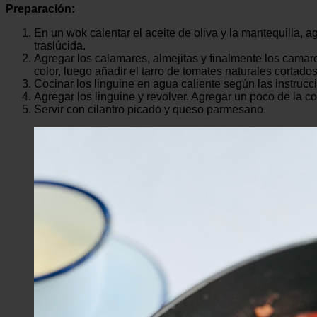
Preparación:
En un wok calentar el aceite de oliva y la mantequilla, a
traslúcida.
Agregar los calamares, almejitas y finalmente los cama
color, luego añadir el tarro de tomates naturales cortado
Cocinar los linguine en agua caliente según las instrucc
Agregar los linguine y revolver. Agregar un poco de la c
Servir con cilantro picado y queso parmesano.