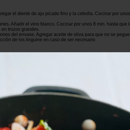
gregar el diente de ajo picado fino y la cebolla. Cocinar por uno
rones. Añadir el vino blanco. Cocinar por unos 8 min. hasta q
s en trozos grandes.
iones del envase. Agregar aceite de oliva para que no se peguen
occión de los linguine en caso de ser necesario