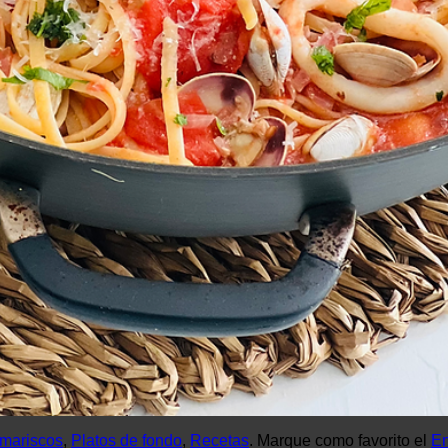
mariscos
,
Platos de fondo
,
Recetas
. Marque como favorito el
En