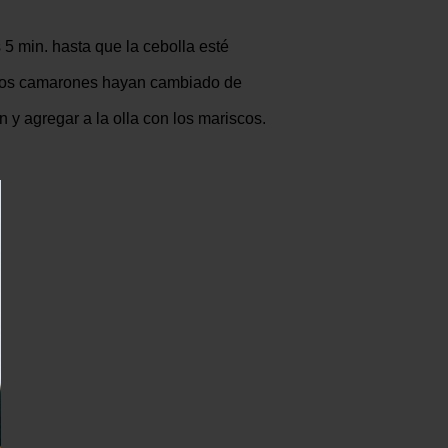
s 5 min. hasta que la cebolla esté
ue los camarones hayan cambiado de
 y agregar a la olla con los mariscos.