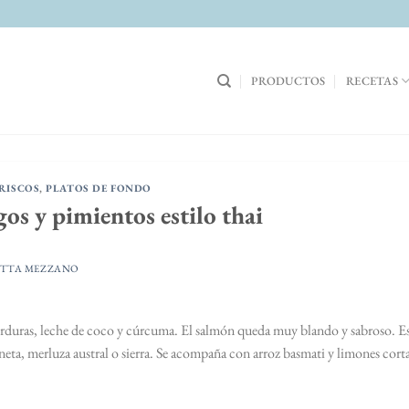
PRODUCTOS
RECETAS
RISCOS
,
PLATOS DE FONDO
os y pimientos estilo thai
TTA MEZZANO
erduras, leche de coco y cúrcuma. El salmón queda muy blando y sabroso. Es
eta, merluza austral o sierra. Se acompaña con arroz basmati y limones cort