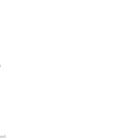
)
os)