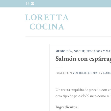
Saltar
al
contenido
MEDIO DÍA
,
NOCHE
,
PESCADOS Y MA
Salmón con espárrag
POSTED ON
4 DE JULIO DE 2023
BY
LORE
Un receta exquisita de pescado con v
otro tipo de pescado blanco como rein
Ingredientes
: