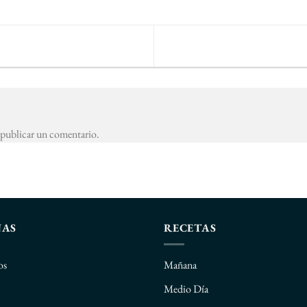
publicar un comentario.
NAS
RECETAS
os
Mañana
Medio Día