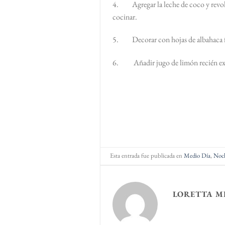
4. Agregar la leche de coco y revolve
cocinar.
5. Decorar con hojas de albahaca fr
6. Añadir jugo de limón recién expr
Esta entrada fue publicada en
Medio Día
,
Noc
LORETTA M