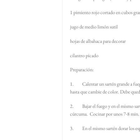
1 pimiento rojo cortado en cubos gra
jugo de medio limón sutil
hojas de albahaca para decorar
cilantro picado
Preparación:
1. Calentar un sartén grande a fuego m
hasta que cambie de color. Debe queda
2. Bajar el fuego y en el mismo sartén
cúrcuma. Cocinar por unos 7-8 min. ha
3. En el mismo sartén dorar los espá