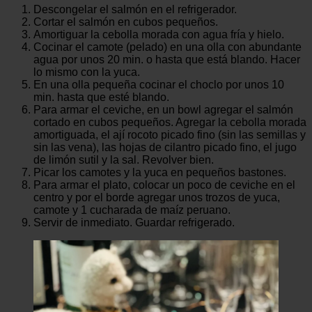
Descongelar el salmón en el refrigerador.
Cortar el salmón en cubos pequeños.
Amortiguar la cebolla morada con agua fría y hielo.
Cocinar el camote (pelado) en una olla con abundante
agua por unos 20 min. o hasta que está blando. Hacer
lo mismo con la yuca.
En una olla pequeña cocinar el choclo por unos 10
min. hasta que esté blando.
Para armar el ceviche, en un bowl agregar el salmón
cortado en cubos pequeños. Agregar la cebolla morada
amortiguada, el ají rocoto picado fino (sin las semillas y
sin las vena), las hojas de cilantro picado fino, el jugo
de limón sutil y la sal. Revolver bien.
Picar los camotes y la yuca en pequeños bastones.
Para armar el plato, colocar un poco de ceviche en el
centro y por el borde agregar unos trozos de yuca,
camote y 1 cucharada de maíz peruano.
Servir de inmediato. Guardar refrigerado.