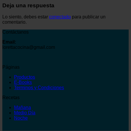
Deja una respuesta
Lo siento, debes estar
conectado
para publicar un
comentario.
Contáctanos
Email:
lorettacocina@gmail.com
Páginas
Productos
E-Books
Terminos y Condiciones
Recetas
Mañana
Medio Día
Noche