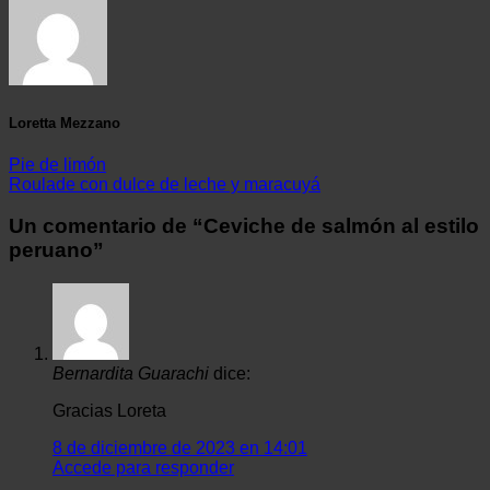
Loretta Mezzano
Pie de limón
Roulade con dulce de leche y maracuyá
Un comentario de “
Ceviche de salmón al estilo
peruano
”
Bernardita Guarachi
dice:
Gracias Loreta
8 de diciembre de 2023 en 14:01
Accede para responder