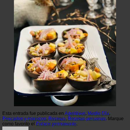
Esta entrada fue publicada en
Aperitivos
,
Medio Día
,
Pescados y mariscos
,
Recetas
,
Recetas peruanas
. Marque
como favorito el
Enlace permanente
.