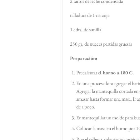
2 tarros de leche condensada
ralladura de 1 naranja
1 cdta. de vanilla
250 gr. de nueces partidas gruesas
Preparación:
Precalentar e
l horno a 180 C.
En una procesadora agregar el harin
Agregar la mantequilla cortada en
amasar hasta formar una masa. Ir a
de a poco.
Enmantequillar un molde para kuch
Colocar la masa en el horno por 10
Para el relleno, calentar un sartén 