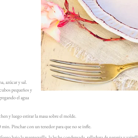
a, azúcar y sal.
 cubos pequeños y
gregando el agua
en y luego estirar la masa sobre el molde.
 min. Pinchar con un tenedor para que no se infle.
a fuego bajo la mantequilla, la leche condensada, ralladura de naranja y vainil