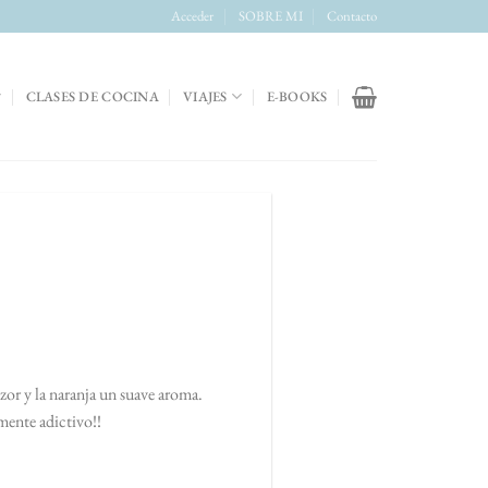
Acceder
SOBRE MI
Contacto
CLASES DE COCINA
VIAJES
E-BOOKS
lzor y la naranja un suave aroma.
mente adictivo!!