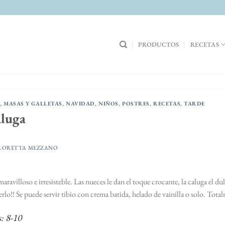
PRODUCTOS
RECETAS
,
MASAS Y GALLETAS
,
NAVIDAD
,
NIÑOS
,
POSTRES
,
RECETAS
,
TARDE
aluga
LORETTA MEZZANO
aravilloso e irresisteble. Las nueces le dan el toque crocante, la caluga el du
o!! Se puede servir tibio con crema batida, helado de vainilla o solo. Total
: 8-10