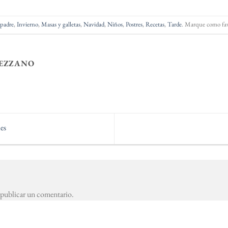
 padre
,
Invierno
,
Masas y galletas
,
Navidad
,
Niños
,
Postres
,
Recetas
,
Tarde
. Marque como fav
EZZANO
es
publicar un comentario.