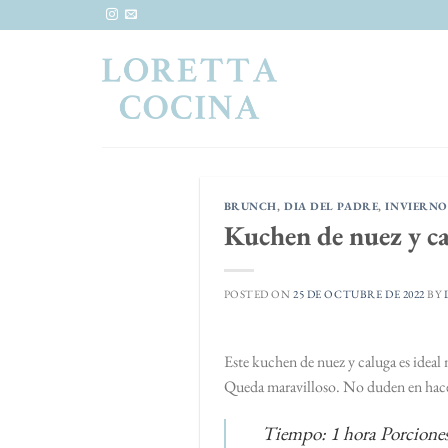
Saltar
al
contenido
BRUNCH
,
DIA DEL PADRE
,
INVIERNO
Kuchen de nuez y c
POSTED ON
25 DE OCTUBRE DE 2022
BY
Este kuchen de nuez y caluga es ideal m
Queda maravilloso. No duden en hacerl
Tiempo: 1 hora Porciones