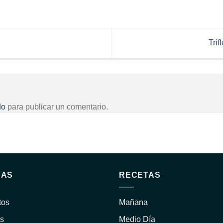
Trif
do
para publicar un comentario.
NAS
RECETAS
tos
Mañana
s
Medio Día