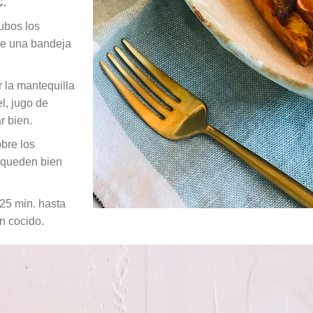
C.
cubos los
re una bandeja
 la mantequilla
el, jugo de
r bien.
bre los
 queden bien
 25 min. hasta
n cocido.