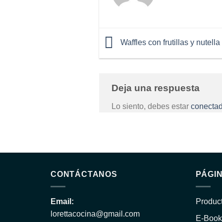
Waffles con frutillas y nutella
Deja una respuesta
Lo siento, debes estar
conecta
CONTÁCTANOS
PÁGI
Email:
Produc
lorettacocina@gmail.com
E-Book