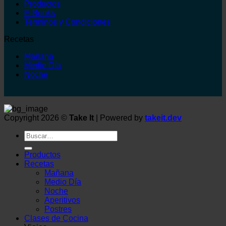
Productos
E-Books
Terminos y Condiciones
Recetas
Mañana
Medio Día
Noche
Copyright 2026 ©
Take It
| Powered by
takeit.dev
Buscar
por:
Productos
Recetas
Mañana
Medio Día
Noche
Aperitivos
Postres
Clases de Cocina