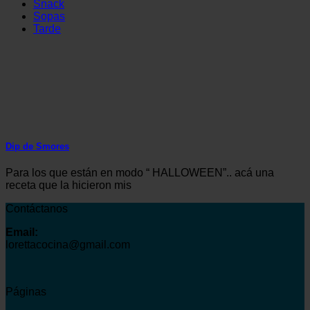
Snack
Sopas
Tarde
Dip de Smores
Para los que están en modo “ HALLOWEEN”.. acá una
receta que la hicieron mis
Contáctanos
Email:
lorettacocina@gmail.com
Páginas