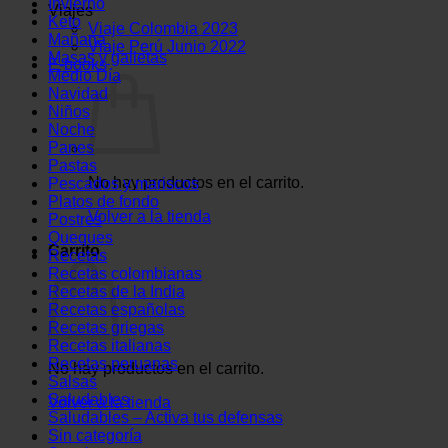
Invierno
Viajes
Keto
Viaje Colombia 2023
Mañana
Viaje Perú Junio 2022
Masas y galletas
E-books
Medio Día
Navidad
Niños
Noche
Panes
Pastas
No hay productos en el carrito.
Pescados y mariscos
Platos de fondo
Volver a la tienda
Postres
Queques
Carrito
Recetas
Recetas colombianas
Recetas de la India
Recetas españolas
Recetas griegas
Recetas italianas
Recetas peruanas
No hay productos en el carrito.
Salsas
Saludables
Volver a la tienda
Saludables – Activa tus defensas
Sin categoría