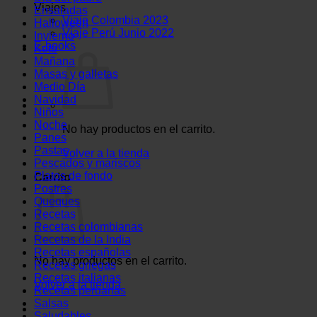
Viajes
Ensaladas
Viaje Colombia 2023
Halloween
Viaje Perú Junio 2022
Invierno
E-books
Keto
Mañana
Masas y galletas
Medio Día
Navidad
Niños
Noche
No hay productos en el carrito.
Panes
Pastas
Volver a la tienda
Pescados y mariscos
Platos de fondo
Carrito
Postres
Queques
Recetas
Recetas colombianas
Recetas de la India
Recetas españolas
No hay productos en el carrito.
Recetas griegas
Recetas italianas
Volver a la tienda
Recetas peruanas
Salsas
Saludables