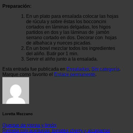
Preparación:
En un plato para ensalada colocar las hojas
de rúcula y sobre éstas los bocconcini
cortados en láminas delgadas, los higos
partidos en dos y las láminas de jamón
serrano cortado en dos. Decorar con hojas
de albahaca y nueces picadas.
En un bowl mezclar todos los ingredientes
del aliño. Batir por 1 min.
Servir el aliño junto a la ensalada.
Esta entrada fue publicada en
Ensaladas
,
Sin categoría
.
Marque como favorito el
Enlace permanente
.
Loretta Mezzano
Queque de moras y limón
Reineta con aceitunas, tomates cherry y alcaparras