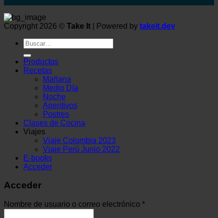
Copyright 2026 ©
Take It
| Powered by
takeit.dev
Buscar
por:
Productos
Recetas
Mañana
Medio Día
Noche
Aperitivos
Postres
Clases de Cocina
Viajes
Viaje Colombia 2023
Viaje Perú Junio 2022
E-books
Acceder
Acceder
Nombre de usuario o correo electrónico
*