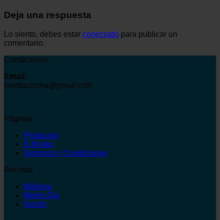
Deja una respuesta
Lo siento, debes estar
conectado
para publicar un
comentario.
Contáctanos
Email:
lorettacocina@gmail.com
Páginas
Productos
E-Books
Terminos y Condiciones
Recetas
Mañana
Medio Día
Noche