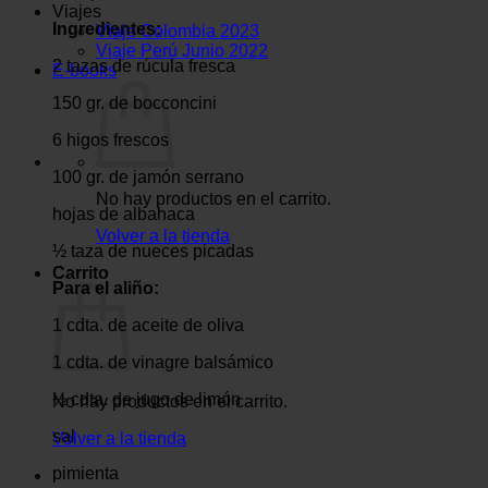
Viajes
Ingredientes:
Viaje Colombia 2023
Viaje Perú Junio 2022
2 tazas de rúcula fresca
E-books
150 gr. de bocconcini
6 higos frescos
100 gr. de jamón serrano
No hay productos en el carrito.
hojas de albahaca
Volver a la tienda
½ taza de nueces picadas
Carrito
Para el aliño:
1 cdta. de aceite de oliva
1 cdta. de vinagre balsámico
½ cdta. de jugo de limón
No hay productos en el carrito.
sal
Volver a la tienda
pimienta