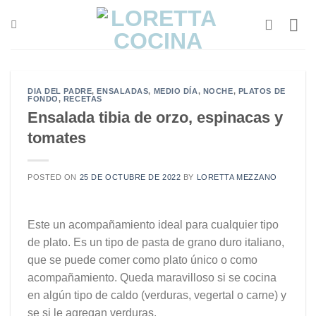
Saltar
al
contenido
DIA DEL PADRE
,
ENSALADAS
,
MEDIO DÍA
,
NOCHE
,
PLATOS DE
FONDO
,
RECETAS
Ensalada tibia de orzo, espinacas y
tomates
POSTED ON
25 DE OCTUBRE DE 2022
BY
LORETTA MEZZANO
Este un acompañamiento ideal para cualquier tipo
de plato. Es un tipo de pasta de grano duro italiano,
que se puede comer como plato único o como
acompañamiento. Queda maravilloso si se cocina
en algún tipo de caldo (verduras, vegertal o carne) y
se si le agregan verduras.