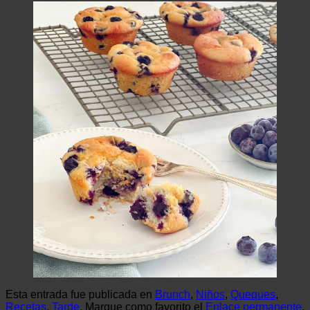
Esta entrada fue publicada en
Brunch
,
Niños
,
Queques
,
Recetas
,
Tarde
. Marque como favorito el
Enlace permanente
.