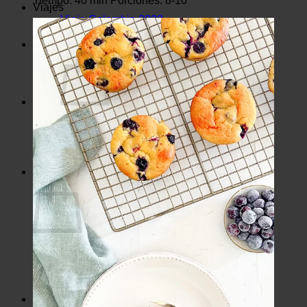
Tiempo: 40 min Porciones: 8-10
Viajes
Viaje Colombia 2023
Viaje Perú Junio 2022
E-books
No hay productos en el carrito.
Volver a la tienda
Carrito
No hay productos en el carrito.
Volver a la tienda