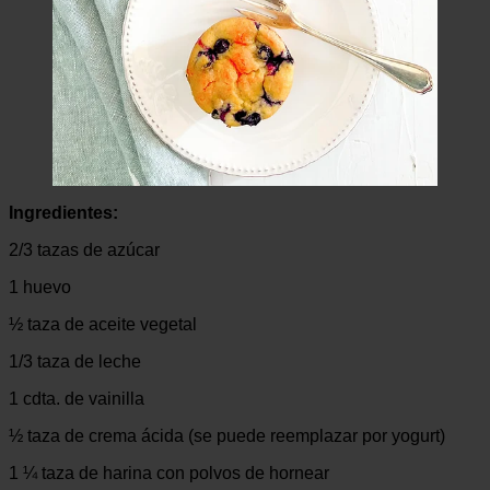
Ingredientes:
2/3 tazas de azúcar
1 huevo
½ taza de aceite vegetal
1/3 taza de leche
1 cdta. de vainilla
½ taza de crema ácida (se puede reemplazar por yogurt)
1 ¼ taza de harina con polvos de hornear