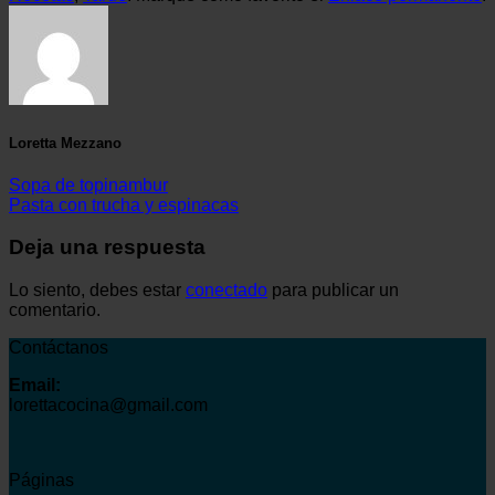
Loretta Mezzano
Sopa de topinambur
Pasta con trucha y espinacas
Deja una respuesta
Lo siento, debes estar
conectado
para publicar un
comentario.
Contáctanos
Email:
lorettacocina@gmail.com
Páginas