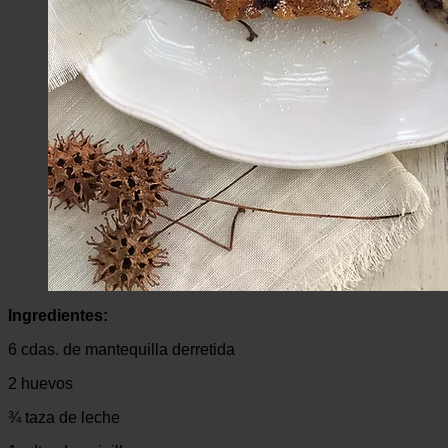
Ingredientes:
6 cdas. de mantequilla derretida
2 huevos
¾ taza de leche