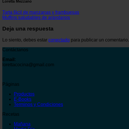
Loretta Mezzano
Tarta fácil de manzanas y frambuesas
Muffins saludables de arándanos
Deja una respuesta
Lo siento, debes estar
conectado
para publicar un comentario.
Contáctanos
Email:
lorettacocina@gmail.com
Páginas
Productos
E-Books
Terminos y Condiciones
Recetas
Mañana