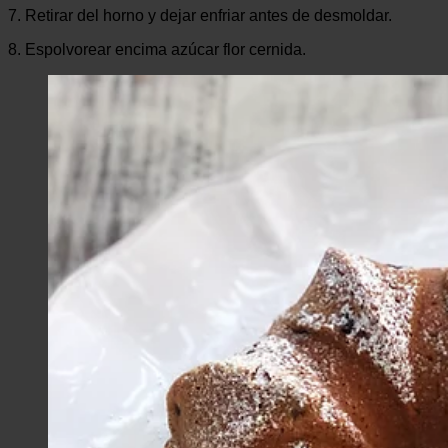
7. Retirar del horno y dejar enfriar antes de desmoldar.
8. Espolvorear encima azúcar flor cernida.