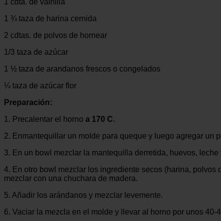
1 cdta. de vainilla
1 ¾ taza de harina cernida
2 cdtas. de polvos de hornear
1/3 taza de azúcar
1 ½ taza de arandanos frescos o congelados
¼ taza de azúcar flor
Preparación:
1. Precalentar el horno
a 170 C.
2. Enmantequillar un molde para queque y luego agregar un po
3. En un bowl mezclar la mantequilla derretida, huevos, leche y
4. En otro bowl mezclar los ingrediente secos (harina, polvos 
mezclar con una chuchara de madera.
5. Añadir los arándanos y mezclar levemente.
6. Vaciar la mezcla en el molde y llevar al horno por unos 40-