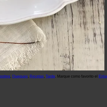
ostres
,
Queques
,
Recetas
,
Tarde
. Marque como favorito el
Enla