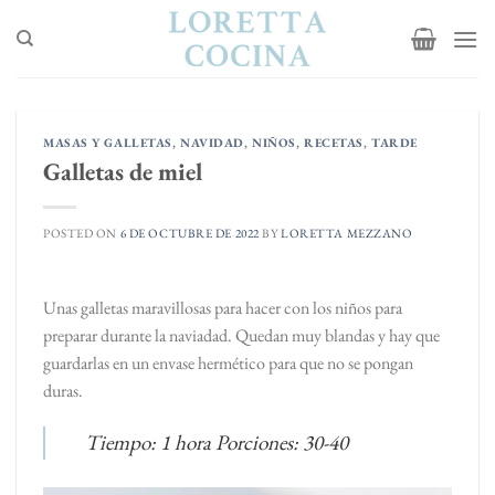
Saltar
al
contenido
MASAS Y GALLETAS
,
NAVIDAD
,
NIÑOS
,
RECETAS
,
TARDE
Galletas de miel
POSTED ON
6 DE OCTUBRE DE 2022
BY
LORETTA MEZZANO
Unas galletas maravillosas para hacer con los niños para
preparar durante la naviadad. Quedan muy blandas y hay que
guardarlas en un envase hermético para que no se pongan
duras.
Tiempo: 1 hora Porciones: 30-40