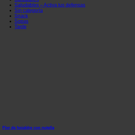
Saludables – Activa tus defensas
Sin categoría
Snack
Sopas
Tarde
Flor de hojaldre con nutella