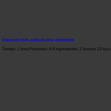
Queque de limón, aceite de oliva y alemendras
Tiempo: 1 hora Porciones: 6-8 Ingredientes: 2 huevos 1/3 taz