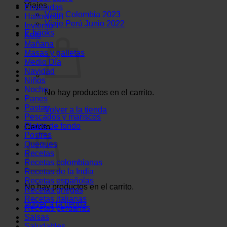
Viajes
Ensaladas
Viaje Colombia 2023
Halloween
Viaje Perú Junio 2022
Invierno
E-books
Keto
Mañana
Masas y galletas
Medio Día
Navidad
Niños
Noche
No hay productos en el carrito.
Panes
Pastas
Volver a la tienda
Pescados y mariscos
Platos de fondo
Carrito
Postres
Queques
Recetas
Recetas colombianas
Recetas de la India
Recetas españolas
No hay productos en el carrito.
Recetas griegas
Recetas italianas
Volver a la tienda
Recetas peruanas
Salsas
Saludables