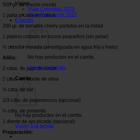
Viajes
500 gr. de choclo cocido
Viaje Colombia 2023
Viaje Perú Junio 2022
1 palta picada en cubos
E-books
200 gr. de tomates cherry partidos en la mitad
1 pepino cortado en trozos pequeños (sin pelar)
½ cebolla morada (amortiguada en agua fría y hielo)
No hay productos en el carrito.
Aliño:
Volver a la tienda
2 cdas. de jugo de limón
Carrito
2 cdas. de aceite de oliva
½ cdta. de sal
1/3 cdta. de peperoncino (opcional)
¼ cdta. de pimienta
No hay productos en el carrito.
1 diente de ajo picado (opcional)
Volver a la tienda
Preparación: