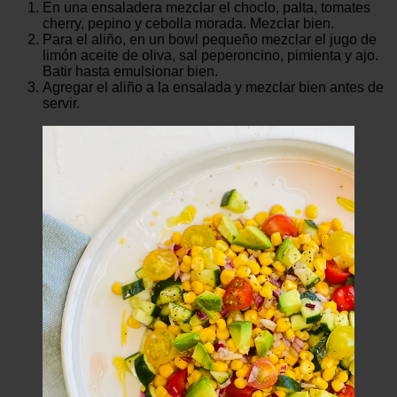
En una ensaladera mezclar el choclo, palta, tomates
cherry, pepino y cebolla morada. Mezclar bien.
Para el aliño, en un bowl pequeño mezclar el jugo de
limón aceite de oliva, sal peperoncino, pimienta y ajo.
Batir hasta emulsionar bien.
Agregar el aliño a la ensalada y mezclar bien antes de
servir.