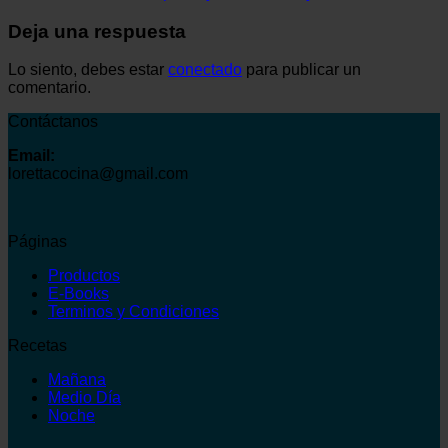
Deja una respuesta
Lo siento, debes estar
conectado
para publicar un
comentario.
Contáctanos
Email:
lorettacocina@gmail.com
Páginas
Productos
E-Books
Terminos y Condiciones
Recetas
Mañana
Medio Día
Noche