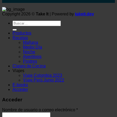
Copyright 2026 ©
Take It
| Powered by
takeit.dev
Buscar
por:
Productos
Recetas
Mañana
Medio Día
Noche
Aperitivos
Postres
Clases de Cocina
Viajes
Viaje Colombia 2023
Viaje Perú Junio 2022
E-books
Acceder
Acceder
Nombre de usuario o correo electrónico
*