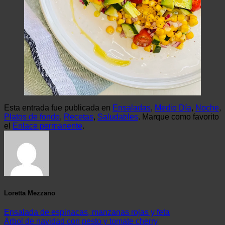
Esta entrada fue publicada en
Ensaladas
,
Medio Día
,
Noche
,
Platos de fondo
,
Recetas
,
Saludables
. Marque como favorito
el
Enlace permanente
.
Loretta Mezzano
Ensalada de espinacas, manzanas rojas y feta
Árbol de navidad con pesto y tomate cherry